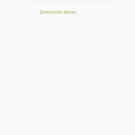
1
junio 2013
Denunciar abuso
2
mayo 2013
1
abril 2013
1
marzo 2013
4
febrero 2013
4
enero 2013