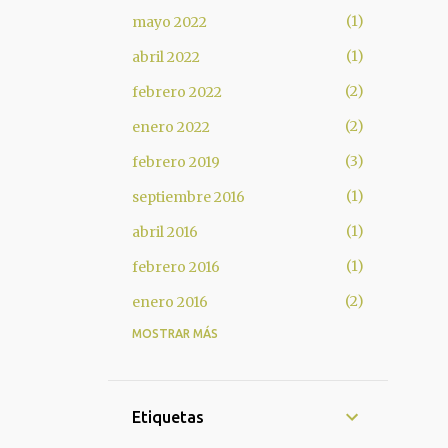
1
mayo 2022
1
abril 2022
2
febrero 2022
2
enero 2022
3
febrero 2019
1
septiembre 2016
1
abril 2016
1
febrero 2016
2
enero 2016
MOSTRAR MÁS
1
octubre 2015
1
octubre 2014
1
septiembre 2014
Etiquetas
1
agosto 2013