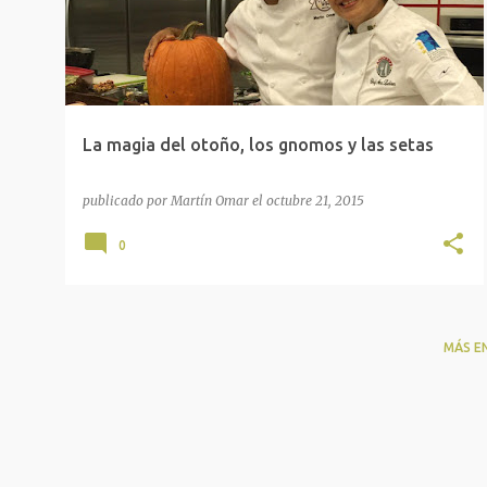
t
r
a
d
a
La magia del otoño, los gnomos y las setas
s
publicado por
Martín Omar
el
octubre 21, 2015
0
MÁS E